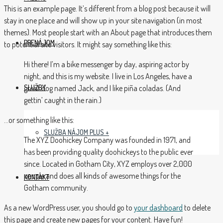
This is an example page. It’s different from a blog post because it will
stay in one place and will show up in your site navigation (in most
themes). Most people start with an About page that introduces them
PRENÁJOM
to potential site visitors. It might say something like this:
Hi there! I’m a bike messenger by day, aspiring actor by
night, and this is my website. I live in Los Angeles, have a
great dog named Jack, and I like piña coladas. (And
SLUŽBY
gettin’ caught in the rain.)
…or something like this:
SLUŽBA NÁJOM PLUS +
The XYZ Doohickey Company was founded in 1971, and
has been providing quality doohickeys to the public ever
since. Located in Gotham City, XYZ employs over 2,000
people and does all kinds of awesome things for the
KONTAKT
Gotham community.
As a new WordPress user, you should go to
your dashboard
to delete
this page and create new pages for your content. Have fun!