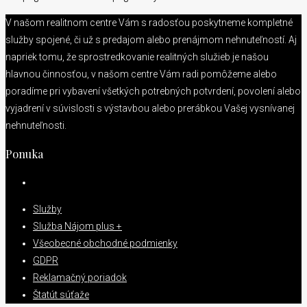
V našom realitnom centre Vám s radosťou poskytneme kompletné
služby spojené, či už s predajom alebo prenájmom nehnuteľností. Aj
napriek tomu, že sprostredkovanie realitných služieb je našou
hlavnou činnosťou, v našom centre Vám radi pomôžeme alebo
poradíme pri vybavení všetkých potrebných potvrdení, povolení alebo
vyjadrení v súvislosti s výstavbou alebo prerábkou Vašej vysnívanej
nehnuteľnosti.
Ponuka
Služby
Služba Nájom plus +
Všeobecné obchodné podmienky
GDPR
Reklamačný poriadok
Štatút súťaže