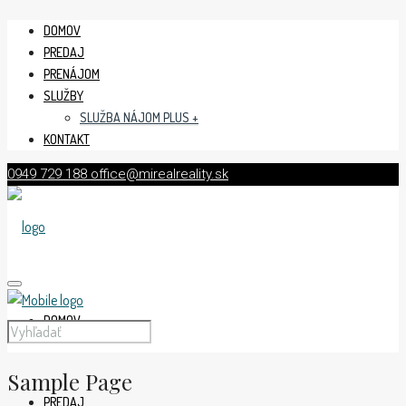
DOMOV
PREDAJ
PRENÁJOM
SLUŽBY
SLUŽBA NÁJOM PLUS +
KONTAKT
0949 729 188
office@mirealreality.sk
DOMOV
Sample Page
PREDAJ